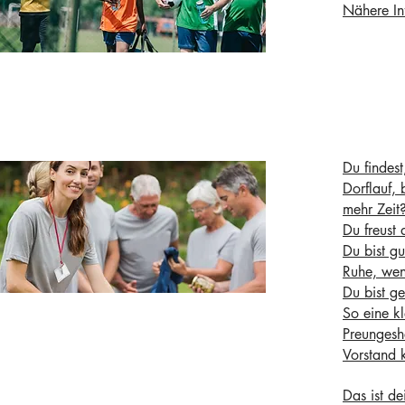
Nähere Inf
Du findes
Dorflauf,
mehr Zeit
Du freust
Du bist gu
Ruhe, wen
Du bist ge
So eine kl
Preungeshe
Vorstand 
Das ist d